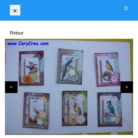
☰
Retour
<
>